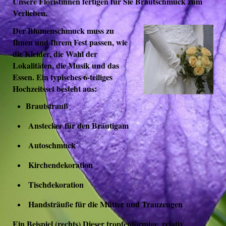
Unsere Floristinnen fertigen für Sie Brautschmuck zum
Verlieben.
Der Blumenschmuck muss zu
Ihnen und Ihrem Fest passen, wie
die Kleider, die Wahl der
Lokalitäten, die Musik und das
Essen. Ein typisches 6-teiliges
Hochzeitsset besteht aus:
Brautstrauß
Anstecker für den Bräutigam
Autoschmuck
Kirchendekoration
Tischdekoration
Handsträuße für die Mütter und Trauzeugen
Ein Beispiel (rechts) Dieser tropfenförmige, relativ