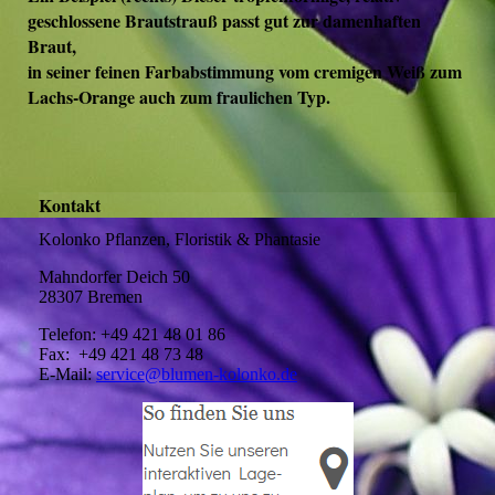
geschlossene Brautstrauß passt gut zur damenhaften
Braut,
in seiner feinen Farbabstimmung vom cremigen Weiß zum
Lachs-Orange auch zum fraulichen Typ.
Kontakt
Kolonko Pflanzen, Floristik & Phantasie
Mahndorfer Deich 50
28307 Bremen
Telefon: +49 421 48 01 86
Fax: +49 421 48 73 48
E-Mail:
service@blumen-kolonko.de